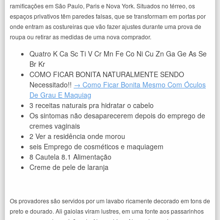
ramificações em São Paulo, Paris e Nova York. Situados no térreo, os
espaços privativos têm paredes falsas, que se transformam em portas por
onde entram as costureiras que vão fazer ajustes durante uma prova de
roupa ou retirar as medidas de uma nova comprador.
Quatro K Ca Sc Ti V Cr Mn Fe Co Ni Cu Zn Ga Ge As Se
Br Kr
COMO FICAR BONITA NATURALMENTE SENDO
Necessitado!!
→ Como Ficar Bonita Mesmo Com Óculos
De Grau E Maquiag
3 receitas naturais pra hidratar o cabelo
Os sintomas não desaparecerem depois do emprego de
cremes vaginais
2 Ver a residência onde morou
seis Emprego de cosméticos e maquiagem
8 Cautela 8.1 Alimentação
Creme de pele de laranja
Os provadores são servidos por um lavabo ricamente decorado em tons de
preto e dourado. Ali gaiolas viram lustres, em uma fonte aos passarinhos