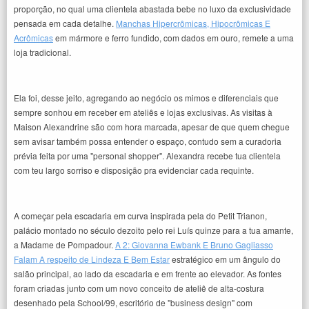
proporção, no qual uma clientela abastada bebe no luxo da exclusividade
pensada em cada detalhe.
Manchas Hipercrômicas, Hipocrômicas E
Acrômicas
em mármore e ferro fundido, com dados em ouro, remete a uma
loja tradicional.
Ela foi, desse jeito, agregando ao negócio os mimos e diferenciais que
sempre sonhou em receber em ateliês e lojas exclusivas. As visitas à
Maison Alexandrine são com hora marcada, apesar de que quem chegue
sem avisar também possa entender o espaço, contudo sem a curadoria
prévia feita por uma "personal shopper". Alexandra recebe tua clientela
com teu largo sorriso e disposição pra evidenciar cada requinte.
A começar pela escadaria em curva inspirada pela do Petit Trianon,
palácio montado no século dezoito pelo rei Luís quinze para a tua amante,
a Madame de Pompadour.
A 2: Giovanna Ewbank E Bruno Gagliasso
Falam A respeito de Lindeza E Bem Estar
estratégico em um ângulo do
salão principal, ao lado da escadaria e em frente ao elevador. As fontes
foram criadas junto com um novo conceito de ateliê de alta-costura
desenhado pela School/99, escritório de "business design" com