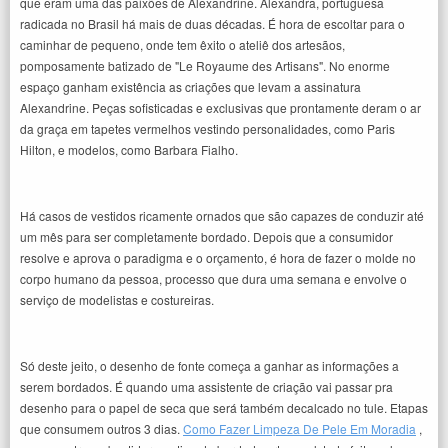
que eram uma das paixões de Alexandrine. Alexandra, portuguesa
radicada no Brasil há mais de duas décadas. É hora de escoltar para o
caminhar de pequeno, onde tem êxito o ateliê dos artesãos,
pomposamente batizado de "Le Royaume des Artisans". No enorme
espaço ganham existência as criações que levam a assinatura
Alexandrine. Peças sofisticadas e exclusivas que prontamente deram o ar
da graça em tapetes vermelhos vestindo personalidades, como Paris
Hilton, e modelos, como Barbara Fialho.
Há casos de vestidos ricamente ornados que são capazes de conduzir até
um mês para ser completamente bordado. Depois que a consumidor
resolve e aprova o paradigma e o orçamento, é hora de fazer o molde no
corpo humano da pessoa, processo que dura uma semana e envolve o
serviço de modelistas e costureiras.
Só deste jeito, o desenho de fonte começa a ganhar as informações a
serem bordados. É quando uma assistente de criação vai passar pra
desenho para o papel de seca que será também decalcado no tule. Etapas
que consumem outros 3 dias.
Como Fazer Limpeza De Pele Em Moradia
,